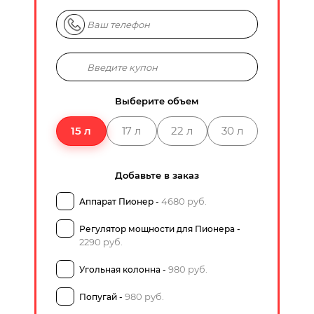
Выберите объем
15 л
17 л
22 л
30 л
Добавьте в заказ
4680 руб.
Аппарат Пионер -
Регулятор мощности для Пионера -
2290 руб.
980 руб.
Угольная колонна -
980 руб.
Попугай -