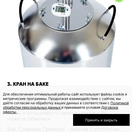
3. КРАН НА БАКЕ
Для обеспечения оптимальной работы сайт использует файлы cookie и
У аналогов "Славянки Премиум" перегонный куб
метрические программы. Продолжая взаимодействие с сайтом, вы
без крана для слива барды. Чтобы слить
даёте согласие на обработку ваших данных в соответствии с
Политикой
кипящую брагу, придется снимать аппарат с
обработки персональных данных
и принимаете условия
Договора
оферты
.
плиты и откручивать горячую крышку. Вы
можете обжечься.
Принять и закрыть
Бак "Славянки Премиум" - версия с изогнутым