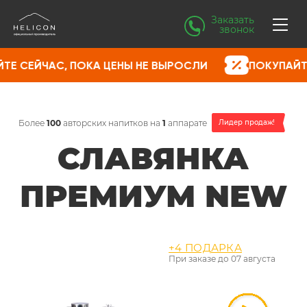
Заказать
звонок
А ЦЕНЫ НЕ ВЫРОСЛИ
ПОКУПАЙТЕ СЕЙЧАС, ПОКА
Более
100
авторских напитков на
1
аппарате
Лидер продаж!
СЛАВЯНКА
ПРЕМИУМ NEW
+4 ПОДАРКА
При заказе до
07 августа